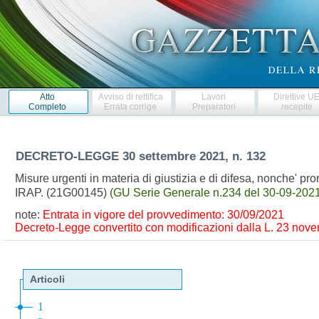
Atto
Avviso di rettifica
Lavori
Direttive U
Completo
Errata corrige
Preparatori
recepite
DECRETO-LEGGE
30 settembre 2021, n. 132
Misure urgenti in materia di giustizia e di difesa, nonche' 
IRAP. (21G00145)
(GU Serie Generale n.234 del 30-09-2021
note:
Entrata in vigore del provvedimento: 30/09/2021
Decreto-Legge convertito con modificazioni dalla L. 23 novem