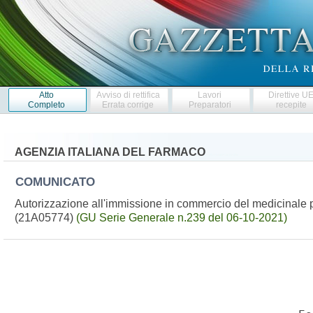
Atto
Avviso di rettifica
Lavori
Direttive U
Completo
Errata corrige
Preparatori
recepite
AGENZIA ITALIANA DEL FARMACO
COMUNICATO
Autorizzazione all'immissione in commercio del medicinale
(21A05774)
(GU Serie Generale n.239 del 06-10-2021)