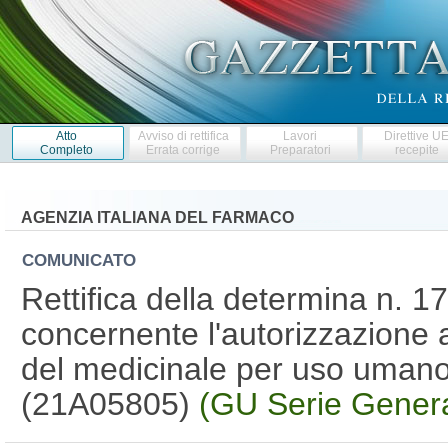
Atto
Avviso di rettifica
Lavori
Direttive U
Completo
Errata corrige
Preparatori
recepite
AGENZIA ITALIANA DEL FARMACO
COMUNICATO
Rettifica della determina n. 
concernente l'autorizzazione 
del medicinale per uso umano
(21A05805)
(GU Serie Genera