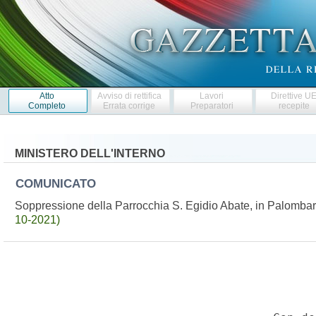
Atto
Avviso di rettifica
Lavori
Direttive U
Completo
Errata corrige
Preparatori
recepite
MINISTERO DELL'INTERNO
COMUNICATO
Soppressione della Parrocchia S. Egidio Abate, in Palomb
10-2021)