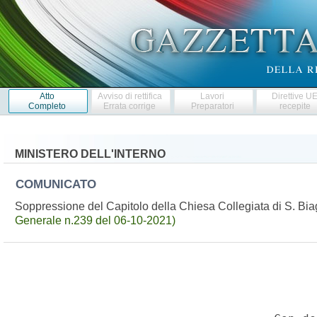
Atto
Avviso di rettifica
Lavori
Direttive U
Completo
Errata corrige
Preparatori
recepite
MINISTERO DELL'INTERNO
COMUNICATO
Soppressione del Capitolo della Chiesa Collegiata di S. B
Generale n.239 del 06-10-2021)