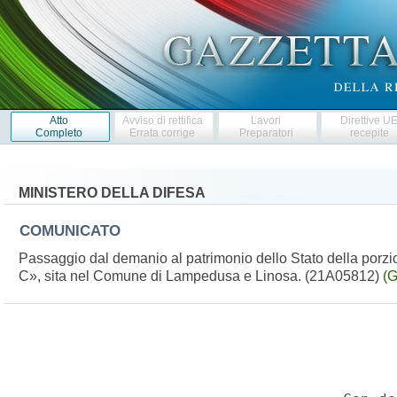
Atto
Avviso di rettifica
Lavori
Direttive U
Completo
Errata corrige
Preparatori
recepite
MINISTERO DELLA DIFESA
COMUNICATO
Passaggio dal demanio al patrimonio dello Stato della porz
C», sita nel Comune di Lampedusa e Linosa. (21A05812)
(G