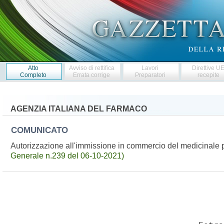
Atto
Avviso di rettifica
Lavori
Direttive U
Completo
Errata corrige
Preparatori
recepite
AGENZIA ITALIANA DEL FARMACO
COMUNICATO
Autorizzazione all'immissione in commercio del medicinal
Generale n.239 del 06-10-2021)