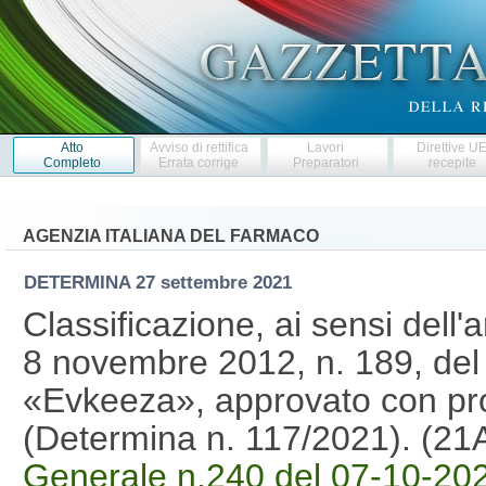
Atto
Avviso di rettifica
Lavori
Direttive U
Completo
Errata corrige
Preparatori
recepite
AGENZIA ITALIANA DEL FARMACO
DETERMINA
27 settembre 2021
Classificazione, ai sensi dell'
8 novembre 2012, n. 189, del
«Evkeeza», approvato con pro
(Determina n. 117/2021). (2
Generale n.240 del 07-10-20