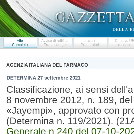
Atto
Avviso di rettifica
Lavori
Direttive U
Completo
Errata corrige
Preparatori
recepite
AGENZIA ITALIANA DEL FARMACO
DETERMINA
27 settembre 2021
Classificazione, ai sensi dell'
8 novembre 2012, n. 189, del
«Jayempi», approvato con pro
(Determina n. 119/2021). (2
Generale n.240 del 07-10-20