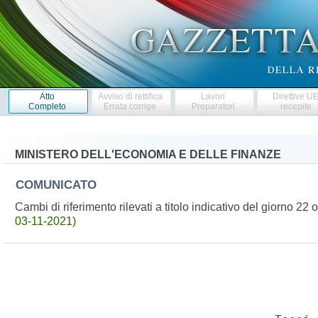
Atto
Avviso di rettifica
Lavori
Direttive U
Completo
Errata corrige
Preparatori
recepite
MINISTERO DELL'ECONOMIA E DELLE FINANZE
COMUNICATO
Cambi di riferimento rilevati a titolo indicativo del giorno 2
03-11-2021)