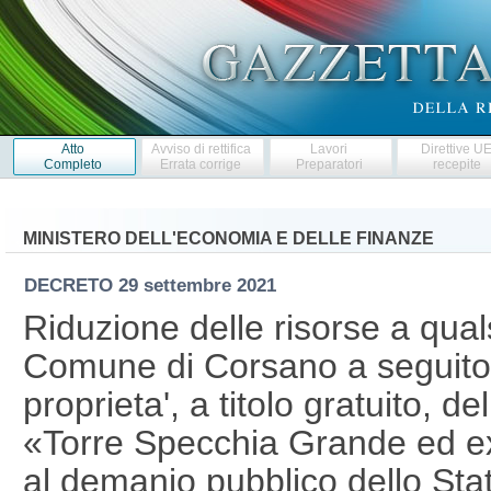
Atto
Avviso di rettifica
Lavori
Direttive U
Completo
Errata corrige
Preparatori
recepite
MINISTERO DELL'ECONOMIA E DELLE FINANZE
DECRETO
29 settembre 2021
Riduzione delle risorse a qualsi
Comune di Corsano a seguito 
proprieta', a titolo gratuito, 
«Torre Specchia Grande ed e
al demanio pubblico dello Stat