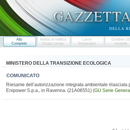
Atto
Avviso di rettifica
Lavori
Direttive U
Completo
Errata corrige
Preparatori
recepite
MINISTERO DELLA TRANSIZIONE ECOLOGICA
COMUNICATO
Riesame dell'autorizzazione integrata ambientale rilasciata pe
Enipower S.p.a., in Ravenna. (21A06551)
(GU Serie General