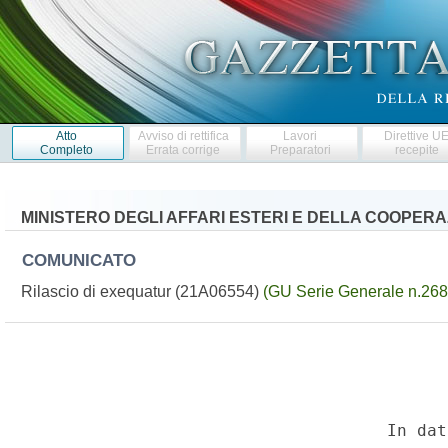
Atto
Avviso di rettifica
Lavori
Direttive U
Completo
Errata corrige
Preparatori
recepite
MINISTERO DEGLI AFFARI ESTERI E DELLA COOPER
COMUNICATO
Rilascio di exequatur (21A06554)
(GU Serie Generale n.268