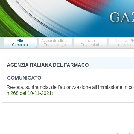
Atto
Avviso di rettifica
Lavori
Direttive U
Completo
Errata corrige
Preparatori
recepite
AGENZIA ITALIANA DEL FARMACO
COMUNICATO
Revoca, su rinuncia, dell'autorizzazione all'immissione i
n.268 del 10-11-2021)