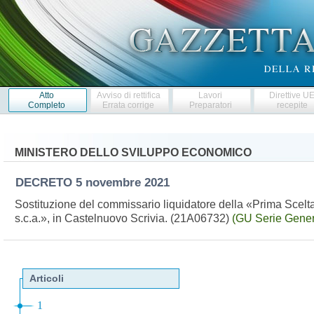
Atto
Avviso di rettifica
Lavori
Direttive U
Completo
Errata corrige
Preparatori
recepite
MINISTERO DELLO SVILUPPO ECONOMICO
DECRETO
5 novembre 2021
Sostituzione del commissario liquidatore della «Prima Scelta 
s.c.a.», in Castelnuovo Scrivia. (21A06732)
(GU Serie Gener