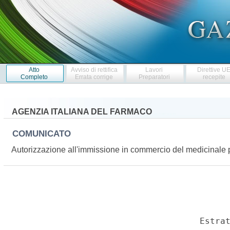
Atto
Avviso di rettifica
Lavori
Direttive U
Completo
Errata corrige
Preparatori
recepite
AGENZIA ITALIANA DEL FARMACO
COMUNICATO
Autorizzazione all'immissione in commercio del medicinal