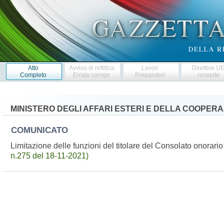
Atto
Avviso di rettifica
Lavori
Direttive U
Completo
Errata corrige
Preparatori
recepite
MINISTERO DEGLI AFFARI ESTERI E DELLA COOPER
COMUNICATO
Limitazione delle funzioni del titolare del Consolato onorari
n.275 del 18-11-2021)