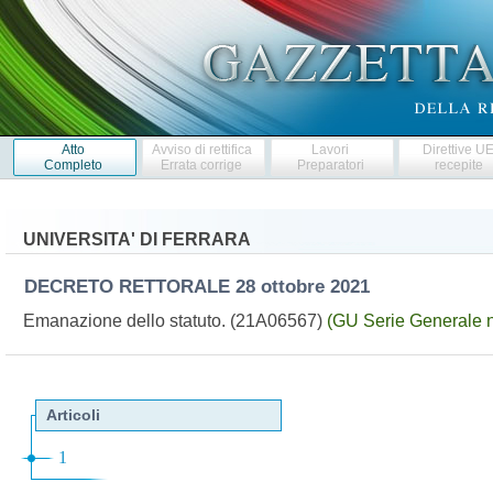
Atto
Avviso di rettifica
Lavori
Direttive U
Completo
Errata corrige
Preparatori
recepite
UNIVERSITA' DI FERRARA
DECRETO RETTORALE
28 ottobre 2021
Emanazione dello statuto. (21A06567)
(GU Serie Generale n