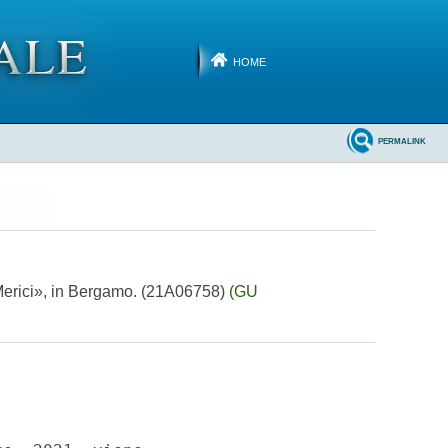
HOME
PERMALINK
 Merici», in Bergamo. (21A06758)
(GU