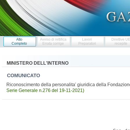
Atto
Avviso di rettifica
Lavori
Direttive U
Completo
Errata corrige
Preparatori
recepite
MINISTERO DELL'INTERNO
COMUNICATO
Riconoscimento della personalita' giuridica della Fondazio
Serie Generale n.276 del 19-11-2021)