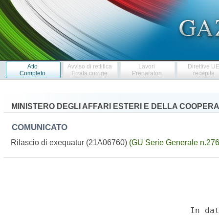
Atto
Avviso di rettifica
Lavori
Direttive U
Completo
Errata corrige
Preparatori
recepite
MINISTERO DEGLI AFFARI ESTERI E DELLA COOPER
COMUNICATO
Rilascio di exequatur (21A06760)
(GU Serie Generale n.276