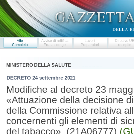
Atto
Avviso di rettifica
Lavori
Direttive U
Completo
Errata corrige
Preparatori
recepite
MINISTERO DELLA SALUTE
DECRETO
24 settembre 2021
Modifiche al decreto 23 magg
«Attuazione della decisione 
della Commissione relativa al
concernenti gli elementi di sic
del tabacco». (21A06777)
(GU