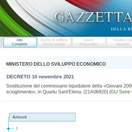
Atto
Avviso di rettifica
Lavori
Direttive U
Completo
Errata corrige
Preparatori
recepite
MINISTERO DELLO SVILUPPO ECONOMICO
DECRETO
10 novembre 2021
Sostituzione del commissario liquidatore della «Giovani 2000 
scioglimento», in Quartu Sant'Elena. (21A06920)
(GU Serie 