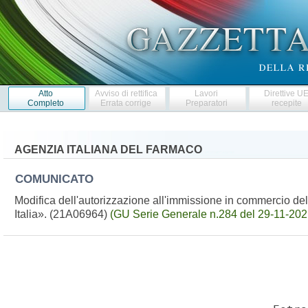
Atto
Avviso di rettifica
Lavori
Direttive U
Completo
Errata corrige
Preparatori
recepite
AGENZIA ITALIANA DEL FARMACO
COMUNICATO
Modifica dell'autorizzazione all'immissione in commercio 
Italia». (21A06964)
(GU Serie Generale n.284 del 29-11-202