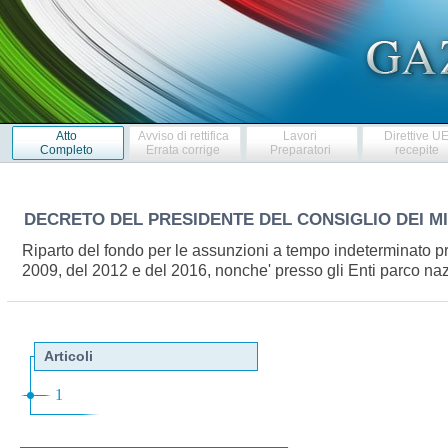
Atto
Avviso di rettifica
Lavori
Direttive U
Completo
Errata corrige
Preparatori
recepite
DECRETO DEL PRESIDENTE DEL CONSIGLIO DEI M
Riparto del fondo per le assunzioni a tempo indeterminato pres
2009, del 2012 e del 2016, nonche' presso gli Enti parco n