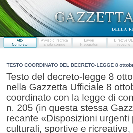
Atto
Avviso di rettifica
Lavori
Direttive U
Completo
Errata corrige
Preparatori
recepite
TESTO COORDINATO DEL DECRETO-LEGGE
8 ottob
Testo del decreto-legge 8 ott
nella Gazzetta Ufficiale 8 otto
coordinato con la legge di co
n. 205 (in questa stessa Gazzet
recante «Disposizioni urgenti p
culturali, sportive e ricreative