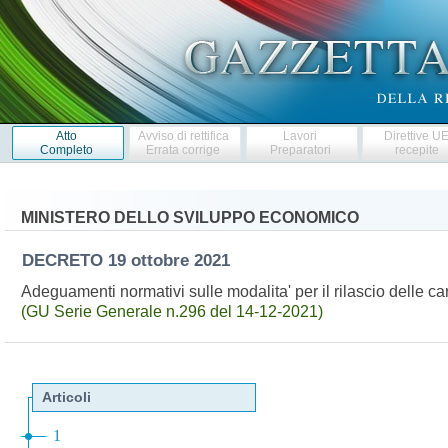
Atto
Avviso di rettifica
Lavori
Direttive U
Completo
Errata corrige
Preparatori
recepite
MINISTERO DELLO SVILUPPO ECONOMICO
DECRETO
19 ottobre 2021
Adeguamenti normativi sulle modalita' per il rilascio delle car
(GU Serie Generale n.296 del 14-12-2021)