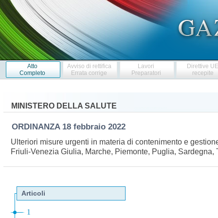
Atto
Avviso di rettifica
Lavori
Direttive U
Completo
Errata corrige
Preparatori
recepite
MINISTERO DELLA SALUTE
ORDINANZA
18 febbraio 2022
Ulteriori misure urgenti in materia di contenimento e gest
Friuli-Venezia Giulia, Marche, Piemonte, Puglia, Sardegna,