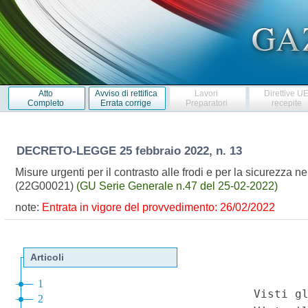
Atto
Avviso di rettifica
Lavori
Direttive U
Completo
Errata corrige
Preparatori
recepite
DECRETO-LEGGE
25 febbraio 2022, n. 13
Misure urgenti per il contrasto alle frodi e per la sicurezza nei
(22G00021)
(GU Serie Generale n.47 del 25-02-2022)
note:
Entrata in vigore del provvedimento: 26/02/2022