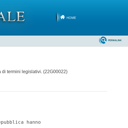
HOME
PERMALINK
di termini legislativi. (22G00022)