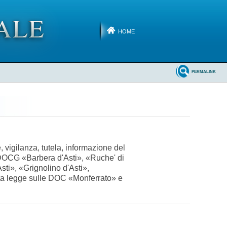
HOME
PERMALINK
 vigilanza, tutela, informazione del
e DOCG «Barbera d'Asti», «Ruche' di
ti», «Grignolino d'Asti»,
tata legge sulle DOC «Monferrato» e