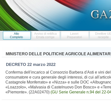
Atto
Avviso di rettifica
Lavori
Direttive U
Completo
Errata corrige
Preparatori
recepite
MINISTERO DELLE POLITICHE AGRICOLE ALIMENTARI
DECRETO
22 marzo 2022
Conferma dell'incarico al Consorzio Barbera d'Asti e vini del
consumatore e cura generale degli interessi, di cui all'arti
Castagnole Monferrato» e «Nizza» e sulle DOC «Albugnano», «
«Loazzolo», «Malvasia di Castelnuovo Don Bosco» e «Terre d'A
«Piemonte». (22A02470)
(GU Serie Generale n.94 del 22-0