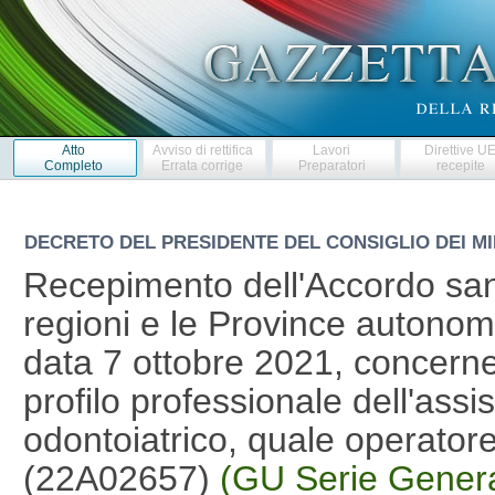
Atto
Avviso di rettifica
Lavori
Direttive U
Completo
Errata corrige
Preparatori
recepite
DECRETO DEL PRESIDENTE DEL CONSIGLIO DEI MI
Recepimento dell'Accordo sanc
regioni e le Province autonom
data 7 ottobre 2021, concernen
profilo professionale dell'assi
odontoiatrico, quale operatore
(22A02657)
(GU Serie Genera