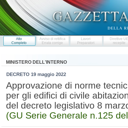
Atto
Avviso di rettifica
Lavori
Direttive U
Completo
Errata corrige
Preparatori
recepite
MINISTERO DELL'INTERNO
DECRETO
19 maggio 2022
Approvazione di norme tecnic
per gli edifici di civile abitazio
del decreto legislativo 8 mar
(GU Serie Generale n.125 de