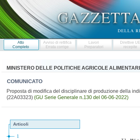
Atto
Avviso di rettifica
Lavori
Direttive U
Completo
Errata corrige
Preparatori
recepite
MINISTERO DELLE POLITICHE AGRICOLE ALIMENTARI
COMUNICATO
Proposta di modifica del disciplinare di produzione della ind
(22A03323)
(GU Serie Generale n.130 del 06-06-2022)