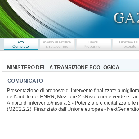
Atto
Avviso di rettifica
Lavori
Direttive U
Completo
Errata corrige
Preparatori
recepite
MINISTERO DELLA TRANSIZIONE ECOLOGICA
COMUNICATO
Presentazione di proposte di intervento finalizzate a migliorar
nell'ambito del PNRR, Missione 2 «Rivoluzione verde e trans
Ambito di intervento/misura 2 «Potenziare e digitalizzare le in
(M2C2.2.2). Finanziato dall'Unione europea - NextGenerat