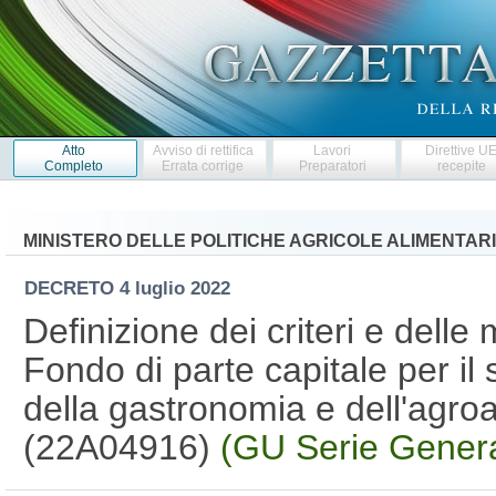
Atto
Avviso di rettifica
Lavori
Direttive U
Completo
Errata corrige
Preparatori
recepite
MINISTERO DELLE POLITICHE AGRICOLE ALIMENTARI
DECRETO
4 luglio 2022
Definizione dei criteri e delle 
Fondo di parte capitale per il
della gastronomia e dell'agroa
(22A04916)
(GU Serie Genera