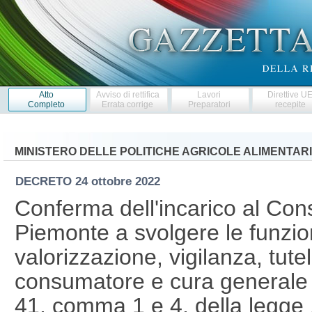
Atto
Avviso di rettifica
Lavori
Direttive U
Completo
Errata corrige
Preparatori
recepite
MINISTERO DELLE POLITICHE AGRICOLE ALIMENTARI
DECRETO
24 ottobre 2022
Conferma dell'incarico al Cons
Piemonte a svolgere le funzio
valorizzazione, vigilanza, tute
consumatore e cura generale deg
41, comma 1 e 4, della legge