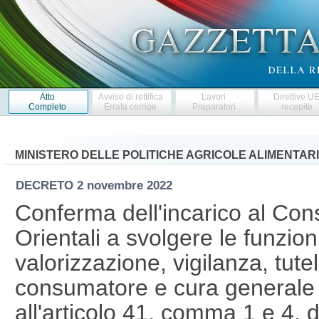
Atto
Avviso di rettifica
Lavori
Direttive U
Completo
Errata corrige
Preparatori
recepite
MINISTERO DELLE POLITICHE AGRICOLE ALIMENTARI
DECRETO
2 novembre 2022
Conferma dell'incarico al Consor
Orientali a svolgere le funzio
valorizzazione, vigilanza, tute
consumatore e cura generale de
all'articolo 41, comma 1 e 4, 