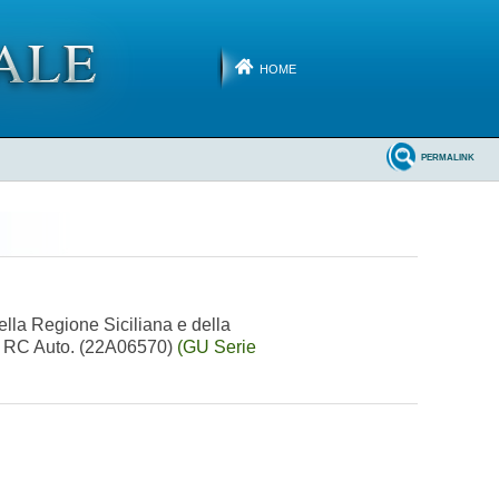
HOME
PERMALINK
della Regione Siciliana e della
T e RC Auto. (22A06570)
(GU Serie