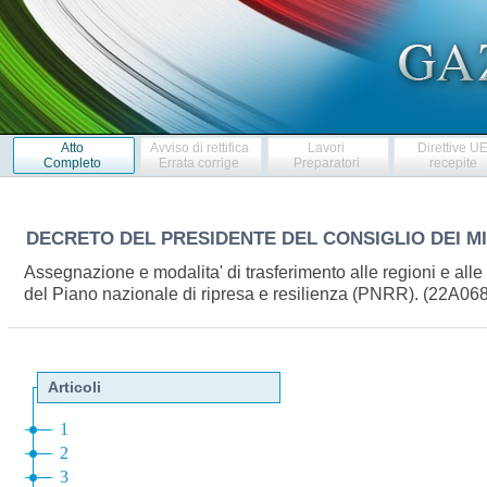
Atto
Avviso di rettifica
Lavori
Direttive U
Completo
Errata corrige
Preparatori
recepite
DECRETO DEL PRESIDENTE DEL CONSIGLIO DEI M
Assegnazione e modalita' di trasferimento alle regioni e all
del Piano nazionale di ripresa e resilienza (PNRR). (22A06