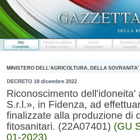
Atto
Avviso di rettifica
Lavori
Direttive U
Completo
Errata corrige
Preparatori
recepite
MINISTERO DELL'AGRICOLTURA, DELLA SOVRANITA'
DECRETO
19 dicembre 2022
Riconoscimento dell'idoneita'
S.r.l.», in Fidenza, ad effettua
finalizzate alla produzione di da
fitosanitari. (22A07401)
(GU S
01-2023)