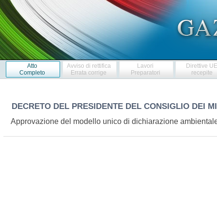
Atto
Avviso di rettifica
Lavori
Direttive U
Completo
Errata corrige
Preparatori
recepite
DECRETO DEL PRESIDENTE DEL CONSIGLIO DEI M
Approvazione del modello unico di dichiarazione ambiental