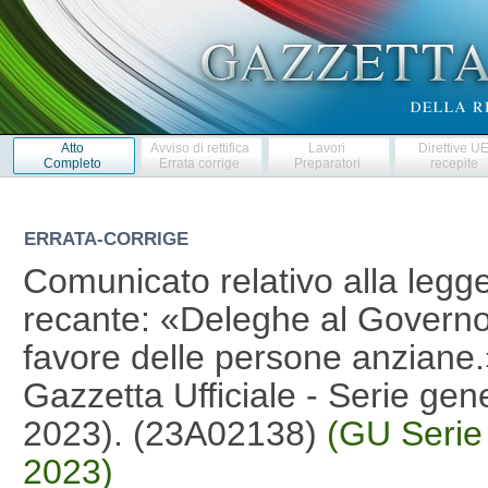
Atto
Avviso di rettifica
Lavori
Direttive U
Completo
Errata corrige
Preparatori
recepite
ERRATA-CORRIGE
Comunicato relativo alla legg
recante: «Deleghe al Governo i
favore delle persone anziane.
Gazzetta Ufficiale - Serie gen
2023). (23A02138)
(GU Serie
2023)