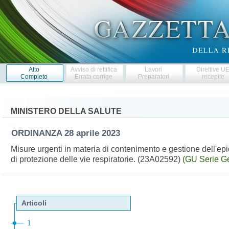
Atto
Avviso di rettifica
Lavori
Direttive U
Completo
Errata corrige
Preparatori
recepite
MINISTERO DELLA SALUTE
ORDINANZA
28 aprile 2023
Misure urgenti in materia di contenimento e gestione dell'epi
di protezione delle vie respiratorie. (23A02592)
(GU Serie Ge