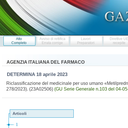
Atto
Avviso di rettifica
Lavori
Direttive U
Completo
Errata corrige
Preparatori
recepite
AGENZIA ITALIANA DEL FARMACO
DETERMINA
18 aprile 2023
Riclassificazione del medicinale per uso umano «Metilpredni
278/2023). (23A02506)
(GU Serie Generale n.103 del 04-05