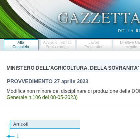
Atto
Avviso di rettifica
Lavori
Direttive U
Completo
Errata corrige
Preparatori
recepite
MINISTERO DELL'AGRICOLTURA, DELLA SOVRANITA'
PROVVEDIMENTO
27 aprile 2023
Modifica non minore del disciplinare di produzione della D
Generale n.106 del 08-05-2023)