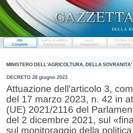
Atto
Avviso di rettifica
Lavori
Direttive U
Completo
Errata corrige
Preparatori
recepite
MINISTERO DELL'AGRICOLTURA, DELLA SOVRANITA'
DECRETO
28 giugno 2023
Attuazione dell'articolo 3, co
del 17 marzo 2023, n. 42 in a
(UE) 2021/2116 del Parlament
del 2 dicembre 2021, sul «fin
sul monitoraggio della politi