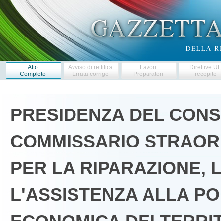
Atto
Avviso di rettifica
Lavori
Direttive U
Completo
Errata corrige
Preparatori
recepite
PRESIDENZA DEL CONSIG
COMMISSARIO STRAOR
PER LA RIPARAZIONE, 
L'ASSISTENZA ALLA PO