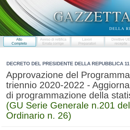
Atto
Avviso di rettifica
Lavori
Direttive U
Completo
Errata corrige
Preparatori
recepite
DECRETO DEL PRESIDENTE DELLA REPUBBLICA
11
Approvazione del Programma st
triennio 2020-2022 - Aggiornam
di programmazione della statis
(GU Serie Generale n.201 del
Ordinario n. 26)