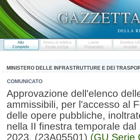
Atto
Avviso di rettifica
Lavori
Direttive U
Completo
Errata corrige
Preparatori
recepite
MINISTERO DELLE INFRASTRUTTURE E DEI TRASPOR
COMUNICATO
Approvazione dell'elenco delle
ammissibili, per l'accesso al
delle opere pubbliche, inoltrat
nella II finestra temporale dal 
2023. (23A05501)
(GU Serie 