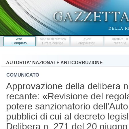
Atto
Avviso di rettifica
Lavori
Direttive U
Completo
Errata corrige
Preparatori
recepite
AUTORITA' NAZIONALE ANTICORRUZIONE
COMUNICATO
Approvazione della delibera n
recante: «Revisione del regola
potere sanzionatorio dell'Autori
pubblici di cui al decreto legi
Delibera n. 271 del 20 giugn